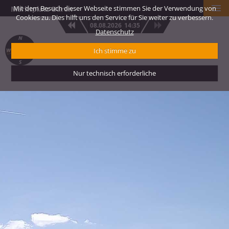
Mit dem Besuch dieser Webseite stimmen Sie der Verwendung von
Marktplatz Büren
Cookies zu. Dies hilft uns den Service für Sie weiter zu verbessern.
08.08.2026
14:35
Datenschutz
Ich stimme zu
Nur technisch erforderliche